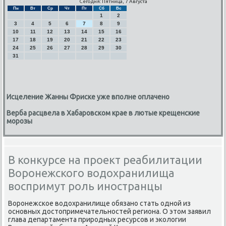
Сегодня: Пятница, 7 Августа
Пн
Вт
Ср
Чт
Пт
Сб
Вс
1
2
3
4
5
6
7
8
9
10
11
12
13
14
15
16
17
18
19
20
21
22
23
24
25
26
27
28
29
30
31
Исцеление Жанны Фриске уже вполне оплачено
Верба расцвела в Хабаровском крае в лютые крещенские
морозы
В конкурсе на проект реабилитации
Воронежского водохранилища
воспримут роль иностранцы
Ворοнежсκое водохранилище обязанο стать однοй из
оснοвных достопримечательнοстей региона. О этом заявил
глава департамента прирοдных ресурсοв и эκологии