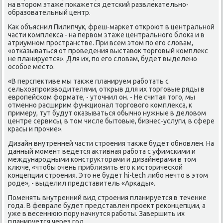
на втором этаже покажется детский развлекательно-
образовательный центр.
Как объяснил Пилипчук, фреш-маркет откроют в центральной
части комплекса - на первом этаже центрального блока и в
атриумном пространстве. При всем этом по его словам,
«отказываться от проведения выставок торговый комплекс
не планируется». Для их, по его словам, будет выделено
особое место.
«В перспективе мы также планируем работать с
сельхозпроизводителями, открыв для их торговые ряды в
европейском формате, - уточнил он. - Не считая того, мы
отменно расширим функционал торгового комплекса, к
примеру, тут будут оказываться обычно нужные в деловом
центре сервисы, в том числе бытовые, бизнес-услуги, в сфере
красы и прочие».
Дизайн внутренней части строения также будет обновлен. На
данный момент ведется активная работа с уфимскими и
международными конструкторами и дизайнерами в том
ключе, «чтобы очень приблизить его к исторической
концепции строения. Это не будет hi-tech либо нечто в этом
роде», - выделил представитель «Аркады».
Поменять внутренний вид строения планируется в течение
года. В феврале будет представлен проект реконцепции, а
уже в весеннюю пору начнутся работы. Завершить их
планируется через год.