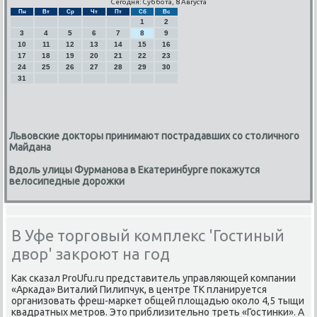
Сегодня: Суббота, 8 Августа
Пн
Вт
Ср
Чт
Пт
Сб
Вс
1
2
3
4
5
6
7
8
9
10
11
12
13
14
15
16
17
18
19
20
21
22
23
24
25
26
27
28
29
30
31
Львовские докторы принимают пострадавших со столичного
Майдана
Вдоль улицы Фурманова в Екатеринбурге покажутся
велосипедные дорожки
В Уфе торговый комплекс 'Гостиный
двор' закроют на год
Как сказал ProUfu.ru представитель управляющей компании
«Аркада» Виталий Пилипчук, в центре ТК планируется
организовать фреш-маркет общей площадью около 4,5 тыщи
квадратных метров. Это приблизительно треть «Гостинки». А