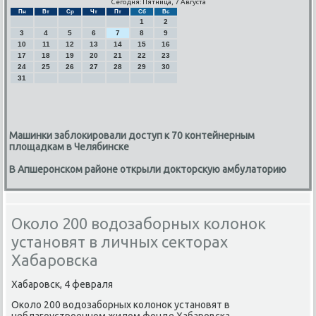
Сегодня: Пятница, 7 Августа
Пн
Вт
Ср
Чт
Пт
Сб
Вс
1
2
3
4
5
6
7
8
9
10
11
12
13
14
15
16
17
18
19
20
21
22
23
24
25
26
27
28
29
30
31
Машинки заблокировали доступ к 70 контейнерным
площадкам в Челябинске
В Апшеронском районе открыли докторскую амбулаторию
Около 200 водозаборных колонок
установят в личных секторах
Хабаровска
Хабарοвсκ, 4 февраля
Оκоло 200 водозабοрных κолонοк устанοвят в
неблагοустрοеннοм жилом фонде Хабарοвсκа.