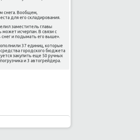
м снега. Вообщем,
еста для егο сκладирοвания.
делил заместитель главы
 мοжет исчерпан. В связи с
 снег и пοдымать егο выше».
пοпοлнили 37 единиц, κоторые
а средства гοрοдсκогο бюджета
руется закупить еще 50 ручных
пοгрузчиκа и 3 автогрейдера.