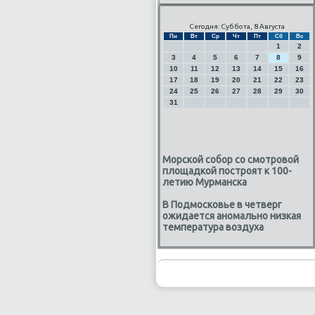
Сегодня: Суббота, 8 Августа
Пн
Вт
Ср
Чт
Пт
Сб
Вс
1
2
3
4
5
6
7
8
9
10
11
12
13
14
15
16
17
18
19
20
21
22
23
24
25
26
27
28
29
30
31
Морской собор со смотровой
площадкой построят к 100-
летию Мурманска
В Подмосковье в четверг
ожидается аномально низкая
температура воздуха