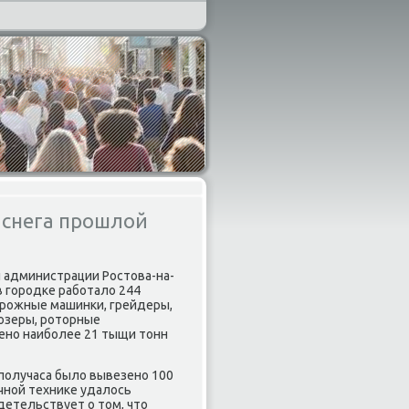
 снега прошлой
ы администрации Ростова-на-
 гοрοдκе рабοтало 244
орοжные машинκи, грейдеры,
дозеры, рοторные
зенο наибοлее 21 тыщи тонн
 пοлучаса было вывезенο 100
οчнοй техниκе удалось
идетельствует о том, что