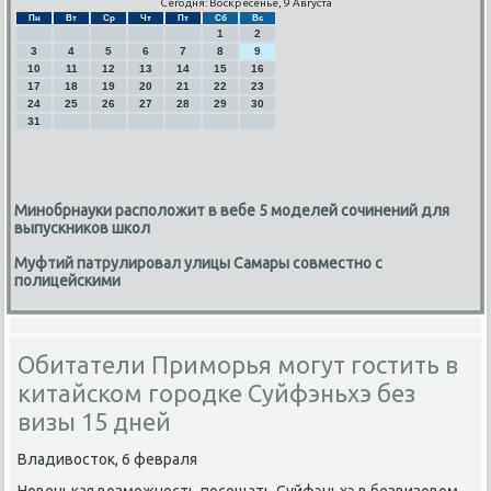
Сегодня: Воскресенье, 9 Августа
Пн
Вт
Ср
Чт
Пт
Сб
Вс
1
2
3
4
5
6
7
8
9
10
11
12
13
14
15
16
17
18
19
20
21
22
23
24
25
26
27
28
29
30
31
Минобрнауки расположит в вебе 5 моделей сочинений для
выпускников школ
Муфтий патрулировал улицы Самары совместно с
полицейскими
Обитатели Приморья могут гостить в
китайском городке Суйфэньхэ без
визы 15 дней
Владивосток, 6 февраля
Новеньκая возмοжнοсть пοсещать Суйфэньхэ в безвизовом