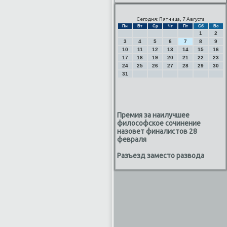
Сегодня: Пятница, 7 Августа
Пн
Вт
Ср
Чт
Пт
Сб
Вс
1
2
3
4
5
6
7
8
9
10
11
12
13
14
15
16
17
18
19
20
21
22
23
24
25
26
27
28
29
30
31
Премия за наилучшее
философское сочинение
назовет финалистов 28
февраля
Разъезд заместо развода