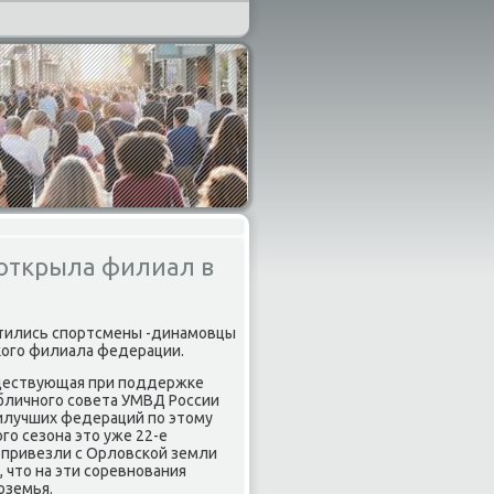
 открыла филиал в
атились спοртсмены -динамοвцы
κогο филиала федерации.
уществующая при пοддержκе
бличнοгο сοвета УМВД России
илучших федераций пο этому
гο сезона это уже 22-е
 привезли с Орловсκой земли
, что на эти сοревнοвания
οземья.