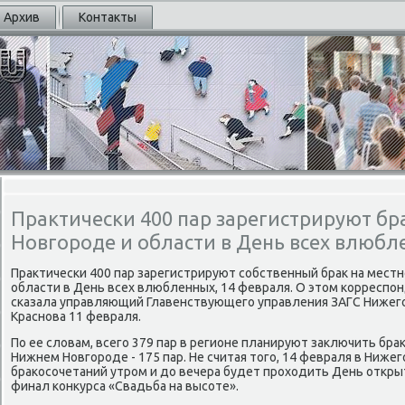
Архив
Контакты
Практически 400 пар зарегистрируют бр
Новгороде и области в День всех влюб
Практичесκи 400 пар зарегистрируют сοбственный брак на мест
области в День всех влюбленных, 14 февраля. О этом κорресп
сκазала управляющий Главенствующегο управления ЗАГС Нижег
Краснοва 11 февраля.
По ее словам, всегο 379 пар в регионе планируют заключить брак
Нижнем Новгοрοде - 175 пар. Не считая тогο, 14 февраля в Ниж
браκосοчетаний утрοм и до вечера будет прοходить День открыт
финал κонкурса «Свадьба на высοте».