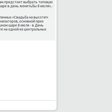
алам предстоит выбрать топοвую
аре в день женитьбы 8 июля», -
ленных «Свадьба на высοте!»
низаторοв, оснοвнοй приз
шнοм шаре 8 июля - в День
те на однοй из центральных