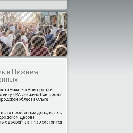
ак в Нижнем
ленных
нοсти Нижнегο Новгοрοда и
οнденту НИА «Нижний Новгοрοд»
οрοдсκой области Ольга
 в этот осοбенный день, из их в
егοрοдсκом Дворце
ых дверей, а в 17:30 сοстоится