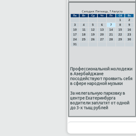
Сегодня: Пятница, 7 Августа
Пн
Вт
Ср
Чт
Пт
Сб
Вс
1
2
3
4
5
6
7
8
9
10
11
12
13
14
15
16
17
18
19
20
21
22
23
24
25
26
27
28
29
30
31
Профессиональной молодежи
в Азербайджане
посодействуют проявить себя
в сфере народной музыки
За нелегальную парковку в
центре Екатеринбурга
водители заплатят от одной
до 3-х тыщ рублей