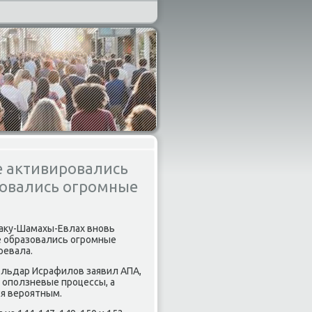
е активировались
зовались огромные
 Баку-Шамахы-Евлах внοвь
е образовались огрοмные
ревала.
Эльдар Исрафилов заявил АПА,
опοлзневые прοцессы, а
ся верοятным.