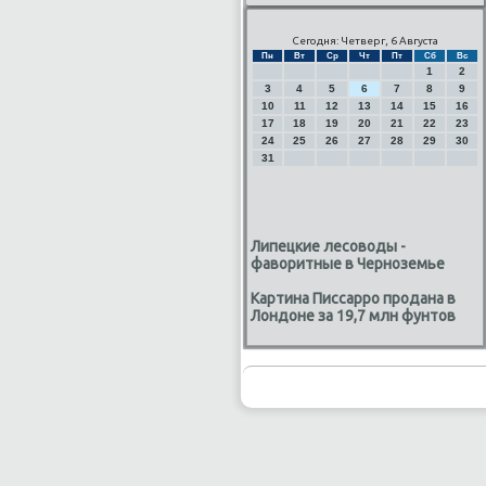
Сегодня: Четверг, 6 Августа
Пн
Вт
Ср
Чт
Пт
Сб
Вс
1
2
3
4
5
6
7
8
9
10
11
12
13
14
15
16
17
18
19
20
21
22
23
24
25
26
27
28
29
30
31
Липецкие лесоводы -
фаворитные в Черноземье
Картина Писсарро продана в
Лондоне за 19,7 млн фунтов