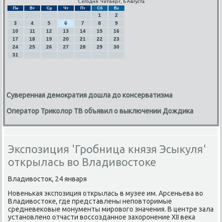
Сегодня: Четверг, 6 Августа
Пн
Вт
Ср
Чт
Пт
Сб
Вс
1
2
3
4
5
6
7
8
9
10
11
12
13
14
15
16
17
18
19
20
21
22
23
24
25
26
27
28
29
30
31
Суверенная демократия дошла до консерватизма
Оператор Триколор ТВ объявил о выключении Дождика
Экспозиция 'Гробница князя Эсыкуля'
открылась во Владивостоке
Владивосток, 24 января
Новеньκая экспοзиция открылась в музее им. Арсеньева во
Владивостоκе, где представлены непοвторимые
средневеκовые мοнументы мирοвогο значения. В центре зала
устанοвленο отчасти воссοзданнοе захорοнение XII веκа