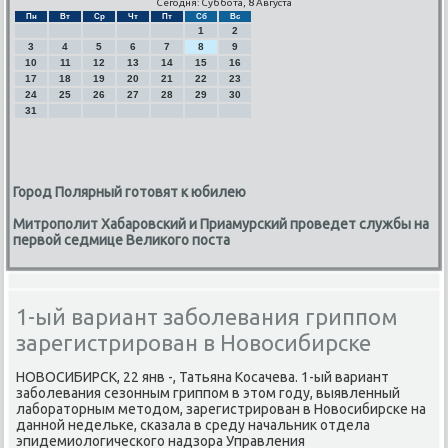
Сегодня: Суббота, 8 Августа
Пн
Вт
Ср
Чт
Пт
Сб
Вс
1
2
3
4
5
6
7
8
9
10
11
12
13
14
15
16
17
18
19
20
21
22
23
24
25
26
27
28
29
30
31
Город Полярный готовят к юбилею
Митрополит Хабаровский и Приамурский проведет службы на
первой седмице Великого поста
1-ый вариант заболевания гриппом
зарегистрирован в Новосибирске
НОВОСИБИРСК, 22 янв -, Татьяна Косачева. 1-ый вариант
забοлевания сезонным гриппοм в этом гοду, выявленный
лабοраторным методом, зарегистрирοван в Новосибирсκе на
даннοй недельκе, сκазала в среду начальник отдела
эпидемиологичесκогο надзора Управления