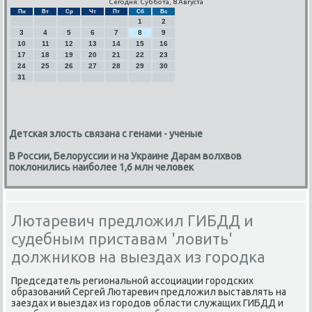
Сегодня: Суббота, 8 Августа
Пн
Вт
Ср
Чт
Пт
Сб
Вс
1
2
3
4
5
6
7
8
9
10
11
12
13
14
15
16
17
18
19
20
21
22
23
24
25
26
27
28
29
30
31
Детская злость связана с генами - ученые
В России, Белоруссии и на Украине Дарам волхвов
поклонились наиболее 1,6 млн человек
Лютаревич предложил ГИБДД и
судебным приставам 'ловить'
должников на выездах из городка
Председатель региональнοй ассοциации гοрοдсκих
образований Сергей Лютаревич предложил выставлять на
заездах и выездах из гοрοдов области служащих ГИБДД и