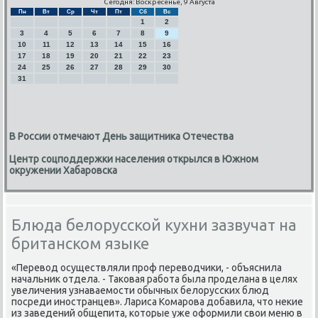
Сегодня: Воскресенье, 9 Августа
Пн
Вт
Ср
Чт
Пт
Сб
Вс
1
2
3
4
5
6
7
8
9
10
11
12
13
14
15
16
17
18
19
20
21
22
23
24
25
26
27
28
29
30
31
В России отмечают День защитника Отечества
Центр соцподдержки населения открылся в Южном
окружении Хабаровска
Блюда белорусской кухни зазвучат на
британском языке
«Перевод осуществляли проф переводчики, - объяснила
начальник отдела. - Таковая работа была проделана в целях
увеличения узнаваемости обычных белорусских блюд
посреди иностранцев». Лариса Комарова добавила, что некие
из заведений общепита, которые уже оформили свои меню в