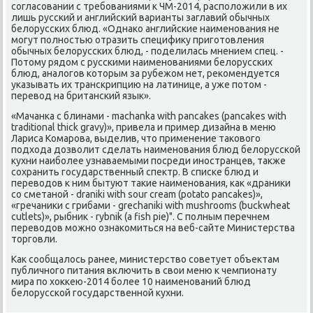
согласовании с требованиями к ЧМ-2014, расположили в их
лишь русский и английский варианты заглавий обычных
белорусских блюд. «Однако английские наименования не
могут полностью отразить специфику приготовления
обычных белорусских блюд, - поделилась мнением спец. -
Потому рядом с русскими наименованиями белорусских
блюд, аналогов которым за рубежом нет, рекомендуется
указывать их транскрипцию на латинице, а уже потом -
перевод на британский язык».
«Мачанка с блинами - machanka with pancakes (pancakes with
traditional thick gravy)», привела и пример дизайна в меню
Лариса Комарова, выделив, что применение такового
подхода дозволит сделать наименования блюд белорусской
кухни наиболее узнаваемыми посреди иностранцев, также
сохранить государственный спектр. В списке блюд и
переводов к ним бытуют такие наименования, как «драники
со сметаной - draniki with sour cream (potato pancakes)»,
«гречаники с грибами - grechaniki with mushrooms (buckwheat
cutlets)», рыбник - rybnik (a fish pie)". С полным перечнем
переводов можно ознакомиться на веб-сайте Министерства
торговли.
Как сообщалось ранее, министерство советует объектам
публичного питания включить в свои меню к чемпионату
мира по хоккею-2014 более 10 наименований блюд
белорусской государственной кухни.