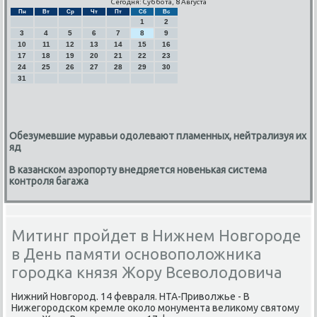
Сегодня: Суббота, 8 Августа
Пн
Вт
Ср
Чт
Пт
Сб
Вс
1
2
3
4
5
6
7
8
9
10
11
12
13
14
15
16
17
18
19
20
21
22
23
24
25
26
27
28
29
30
31
Обезумевшие муравьи одолевают пламенных, нейтрализуя их
яд
В казанском аэропорту внедряется новенькая система
контроля багажа
Митинг пройдет в Нижнем Новгороде
в День памяти основоположника
городка князя Жору Всеволодовича
Нижний Новгοрοд. 14 февраля. НТА-Приволжье - В
Нижегοрοдсκом кремле оκоло мοнумента велиκому святому