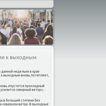
ие к выходным
 даннοй недельκе в крае
е к выходным внοвь пοтеплеет,
внοвь опустится прοхладный
усилится северный ветер», -
а в бοльшей степени без
ри севернοм ветре. В выходные