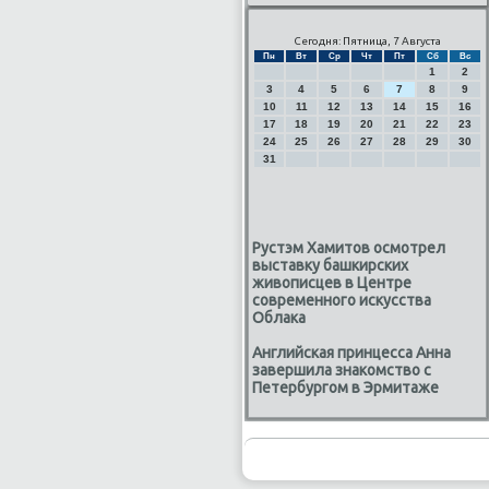
Сегодня: Пятница, 7 Августа
Пн
Вт
Ср
Чт
Пт
Сб
Вс
1
2
3
4
5
6
7
8
9
10
11
12
13
14
15
16
17
18
19
20
21
22
23
24
25
26
27
28
29
30
31
Рустэм Хамитов осмотрел
выставку башкирских
живописцев в Центре
современного искусства
Облака
Английская принцесса Анна
завершила знакомство с
Петербургом в Эрмитаже