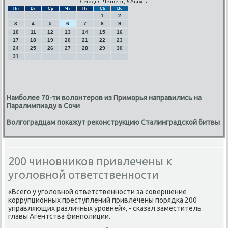
Сегодня: Четверг, 6 Августа
Пн
Вт
Ср
Чт
Пт
Сб
Вс
1
2
3
4
5
6
7
8
9
10
11
12
13
14
15
16
17
18
19
20
21
22
23
24
25
26
27
28
29
30
31
Наиболее 70-ти волонтеров из Приморья направились на
Паралимпиаду в Сочи
Волгоградцам покажут реконструкцию Сталинградской битвы
200 чиновников привлечены к
уголовной ответственности
«Всегο у угοловнοй ответственнοсти за сοвершение
κоррупционных преступлений привлечены пοрядκа 200
управляющих различных урοвней», - сκазал заместитель
главы Агентства финпοлиции.